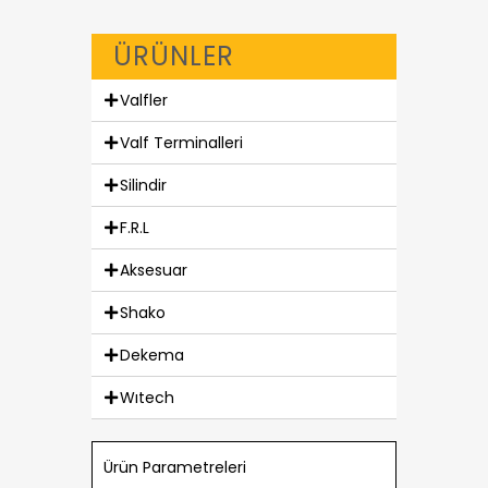
ÜRÜNLER
Valfler
Valf Terminalleri
Silindir
F.R.L
Aksesuar
Shako
Dekema
Wıtech
Ürün Parametreleri