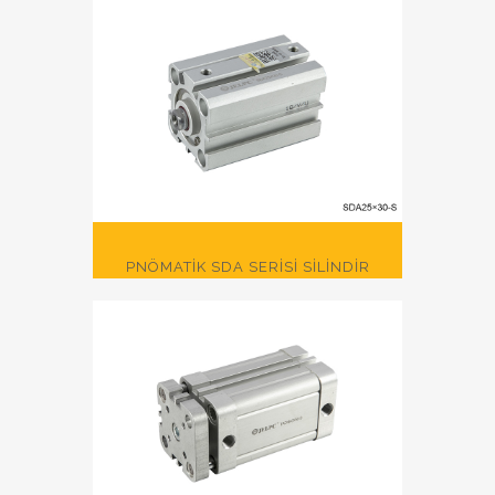
PNÖMATİK SDA SERİSİ SİLİNDİR