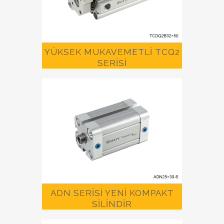
YÜKSEK MUKAVEMETLİ TCQ2
SERİSİ
ADN SERİSİ YENİ KOMPAKT
SİLİNDİR