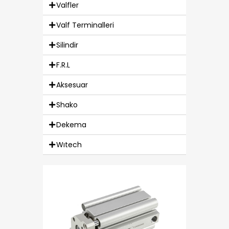
Valfler
Valf Terminalleri
Silindir
F.R.L
Aksesuar
Shako
Dekema
Wıtech