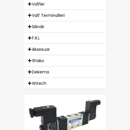
Valfler
Valf Terminalleri
Silindir
F.R.L
Aksesuar
Shako
Dekema
Wıtech