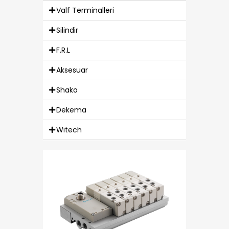
Valf Terminalleri
Silindir
F.R.L
Aksesuar
Shako
Dekema
Wıtech