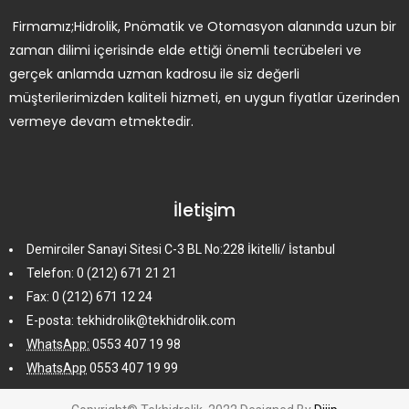
Firmamız;Hidrolik, Pnömatik ve Otomasyon alanında uzun bir
zaman dilimi içerisinde elde ettiği önemli tecrübeleri ve
gerçek anlamda uzman kadrosu ile siz değerli
müşterilerimizden kaliteli hizmeti, en uygun fiyatlar üzerinden
vermeye devam etmektedir.
İletişim
Demirciler Sanayi Sitesi C-3 BL No:228 İkitelli/ İstanbul
Telefon: 0 (212) 671 21 21
Fax: 0 (212) 671 12 24
E-posta: tekhidrolik@tekhidrolik.com
WhatsApp:
0553 407 19 98
WhatsApp
0553 407 19 99