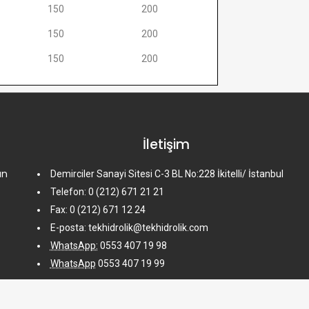
150
200
150
200
150
200
İletişim
an
Demirciler Sanayi Sitesi C-3 BL No:228 İkitelli/ İstanbul
Telefon: 0 (212) 671 21 21
Fax: 0 (212) 671 12 24
E-posta: tekhidrolik@tekhidrolik.com
WhatsApp:
0553 407 19 98
WhatsApp
0553 407 19 99