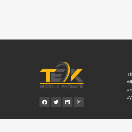
F
di
uz
uy