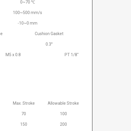
0~70 ℃
100~500 mm/s
-10~0 mm
le
Cushion Gasket
0.3°
M5 x 0.8
PT 1/8″
Max. Stroke
Allowable Stroke
70
100
150
200