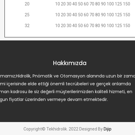
20
10 20 30 40 50 60 70 80 90 100 125 150
25
10 20 30 40 50 60 70 80 90 100 125 150
32
10 20 30 40 50 60 70 80 90 100 125 150
Hakkımızda
irmamız;Hidrolik, Pnömatik ve Otomasyon alanında uzun bir zam
limi içerisinde elde ettiği önemli tecrübeleri ve gerçek anlamda
man kadrosu ile siz değerli müşterilerimizden kaliteli hizmeti, en
gun fiyatlar üzerinden vermeye devam etmektedir.
Copyright© Tekhidrolik. 2022 Designed By
Dijip