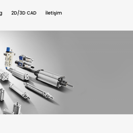
g
2D/3D CAD
İletişim