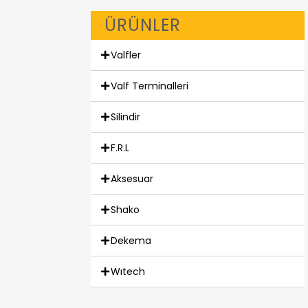
ÜRÜNLER
Valfler
Valf Terminalleri
Silindir
F.R.L
Aksesuar
Shako
Dekema
Wıtech