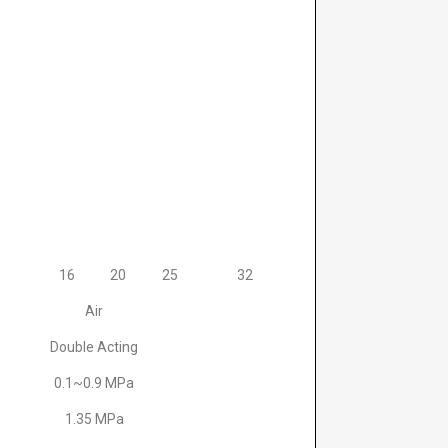
16
20
25
32
Air
Double Acting
0.1~0.9 MPa
1.35 MPa