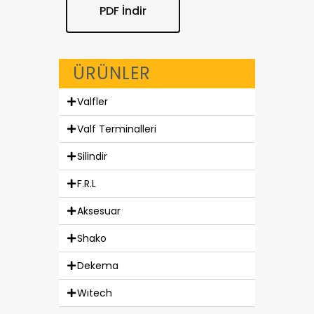
PDF İndir
ÜRÜNLER
Valfler
Valf Terminalleri
Silindir
F.R.L
Aksesuar
Shako
Dekema
Wıtech