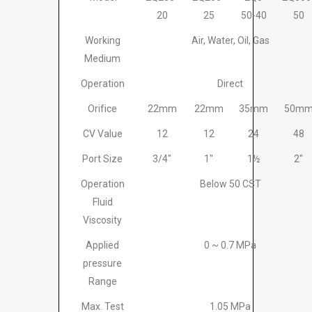
20
25
50-40
50
Working
Air, Water, Oil, Gas
Medium
Operation
Direct
Orifice
22mm
22mm
35mm
50m
CV Value
12
12
24
48
Port Size
3/4″
1″
1½
2″
Operation
Below 50 CST
Fluid
Viscosity
Applied
0 ~ 0.7 MPa
pressure
Range
Max. Test
1.05 MPa