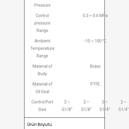
Pressure
Control
0.3 ~ 0.6 MPa
pressure
Range
Ambient
-10 ~ 100 ℃
Temperature
Range
Material of
Brass
Body
Material of
PTFE
Oil Seal
Control Port
2 –
2 –
2 –
2 –
Size
G1/8″
G1/8″
G1/4″
G1/4″
Ürün Boyutu