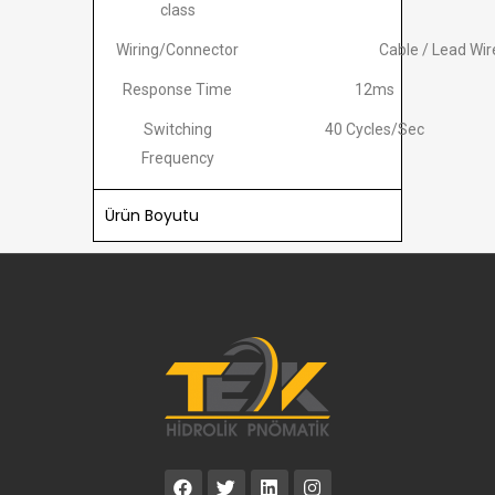
class
Wiring/Connector
Cable / Lead Wir
Response Time
12ms
Switching
40 Cycles/Sec
Frequency
Ürün Boyutu