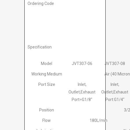
Ordering Code
Specification
Model
JVT307-06
JVT307-08
Working Medium
Air (40 Micron 
Port Size
Inlet,
Inlet,
Outlet,Exhaust
Outlet,Exhaust
Port=G1/8″
Port:G1/4″
Position
3/
Flow
180L/min