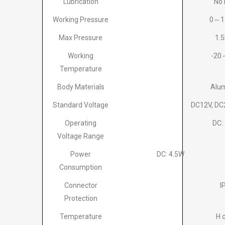
Lubrication
No
Working Pressure
0～1
Max Pressure
1.
Working
-20
Temperature
Body Materials
Alu
Standard Voltage
DC12V, DC
Operating
DC:
Voltage Range
Power
DC: 4.5W
Consumption
Connector
I
Protection
Temperature
H 