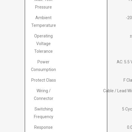
Pressure
Ambient
-2
Temperature
Operating
±
Voltage
Tolerance
Power
AC: 5.5 
Consumption
Protect Class
F Cla
Wiring /
Cable / Lead Wi
Connector
Switching
5 Cyc
Frequency
Response
0.