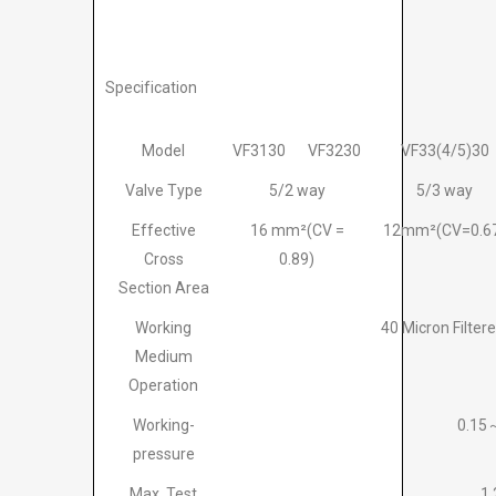
Specification
Model
VF3130
VF3230
VF33(4/5)30
Valve Type
5/2 way
5/3 way
Effective
16 mm²(CV =
12mm²(CV=0.6
Cross
0.89)
Section Area
Working
40 Micron Filtere
Medium
Operation
Working-
0.15
pressure
Max. Test
1