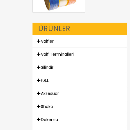
ÜRÜNLER
Valfler
Valf Terminalleri
Silindir
F.R.L
Aksesuar
Shako
Dekema