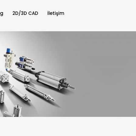
og
2D/3D CAD
İletişim